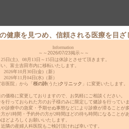
の健康を見つめ、信頼される医療を目ざ
Information
～～2026/07/23掲示～～
5日(土)、08月13日～15日は休診とさせて頂きます。
伴い、富士吉田市内に移転いたします。
2026年10月30日(金)（新）
2026年11月04日(水)（
新）
賀谷医院」から「
桜の詩
(うた)
クリニック
」に変更いたします。
様の価格に変更しておりますので、お気軽にご相談ください。
診を行っておられた方のお子様のみに限定して健診を行ってい
れや診療中の急変・予期せぬ事態などにより診療が滞ることが
方が1時間・予約外の方が2時間ほどの待ち時間になることが
のほどよろしくお願いいたします。
、近隣の産婦人科医院もご検討頂ければ幸いです。