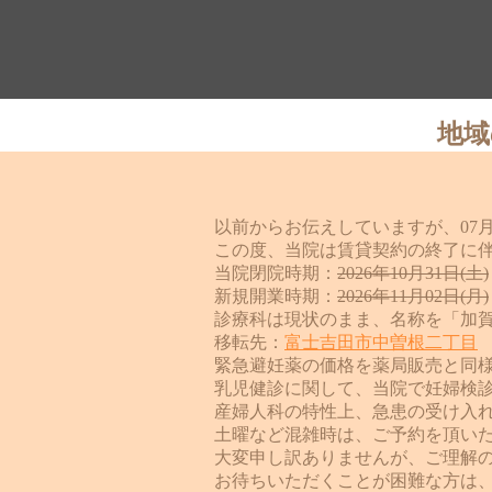
地域
以前からお伝えしていますが、07月2
この度、当院は賃貸契約の終了に
当院閉院時期：
2026年10月31日(土)
新規開業時期：
2026年11月02日(月)
診療科は現状のまま、名称を「加
移転先：
富士吉田市中曽根二丁目
緊急避妊薬
の価格を薬局販売と同
乳児健診に関して、当院で妊婦検
産婦人科の特性上、急患の受け入
土曜など混雑時は、ご予約を頂いた
大変申し訳ありませんが、ご理解
お待ちいただくことが困難な方は